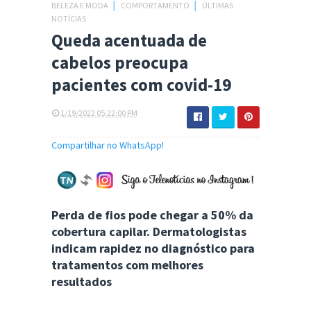
BELEZA E MODA
│
COMPORTAMENTO
│
ÚLTIMAS
NOTÍCIAS
Queda acentuada de
cabelos preocupa
pacientes com covid-19
1/19/2022 05:22:00 PM
Compartilhar no WhatsApp!
Perda de fios pode chegar a 50% da
cobertura capilar. Dermatologistas
indicam rapidez no diagnóstico para
tratamentos com melhores
resultados