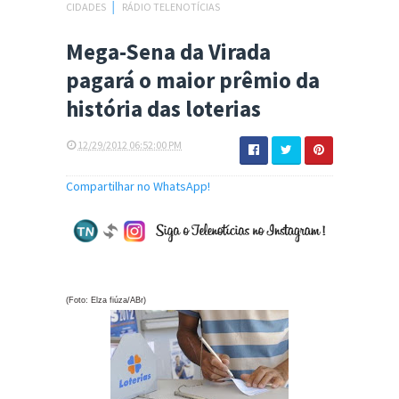
CIDADES
│
RÁDIO TELENOTÍCIAS
Mega-Sena da Virada
pagará o maior prêmio da
história das loterias
12/29/2012 06:52:00 PM
Compartilhar no WhatsApp!
(Foto: Elza fiúza/ABr)