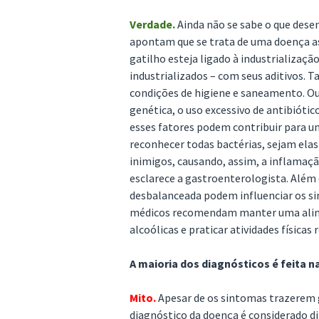
Verdade.
Ainda não se sabe o que dese
apontam que se trata de uma doença as
gatilho esteja ligado à industrializaç
industrializados – com seus aditivos
condições de higiene e saneamento. Ou
genética, o uso excessivo de antibiótico
esses fatores podem contribuir para um
reconhecer todas bactérias, sejam elas
inimigos, causando, assim, a inflamaçã
esclarece a gastroenterologista. Além 
desbalanceada podem influenciar os sin
médicos recomendam manter uma alime
alcoólicas e praticar atividades físicas
A maioria dos diagnósticos é feita na
Mito.
Apesar de os sintomas trazerem g
diagnóstico da doença é considerado di