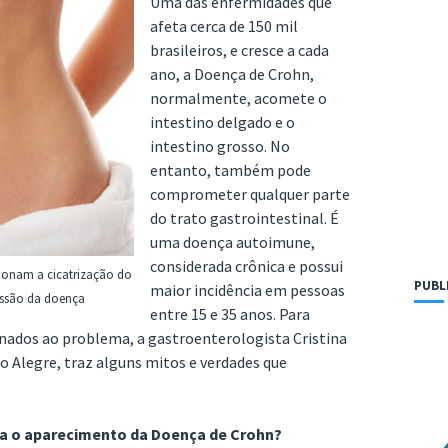
Uma das enfermidades que
afeta cerca de 150 mil
brasileiros, e cresce a cada
ano, a Doença de Crohn,
normalmente, acomete o
intestino delgado e o
intestino grosso. No
entanto, também pode
comprometer qualquer parte
do trato gastrointestinal. É
uma doença autoimune,
considerada crônica e possui
onam a cicatrização do
PUBL
maior incidência em pessoas
issão da doença
entre 15 e 35 anos. Para
nados ao problema, a gastroenterologista Cristina
to Alegre, traz alguns mitos e verdades que
ara o aparecimento da Doença de Crohn?