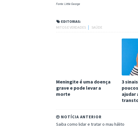
Fonte: Little George
EDITORIAS:
MITOS E VERDADES
│
SAÚDE
Meningite é uma doença
3 sinai
grave e pode levar a
poucos
morte
ajudar 
transt
NOTÍCIA ANTERIOR
Saiba como lidar e tratar o mau hálito