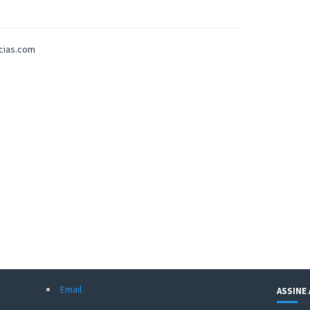
icias.com
Email
ASSINE