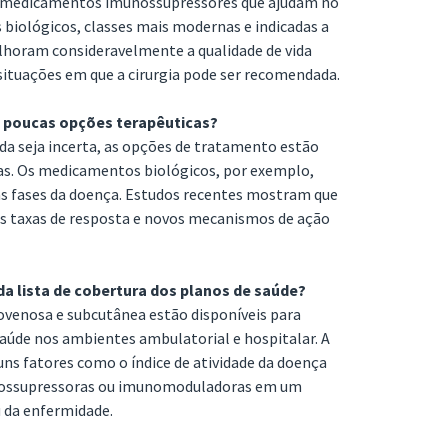
m medicamentos imunossupressores que ajudam no
biológicos, classes mais modernas e indicadas a
elhoram consideravelmente a qualidade de vida
situações em que a cirurgia pode ser recomendada.
 poucas opções terapêuticas?
da seja incerta, as opções de tratamento estão
das. Os medicamentos biológicos, por exemplo,
as fases da doença. Estudos recentes mostram que
s taxas de resposta e novos mecanismos de ação
a lista de cobertura dos planos de saúde?
ovenosa e subcutânea estão disponíveis para
saúde nos ambientes ambulatorial e hospitalar. A
ns fatores como o índice de atividade da doença
unossupressoras ou imunomoduladoras em um
u da enfermidade.