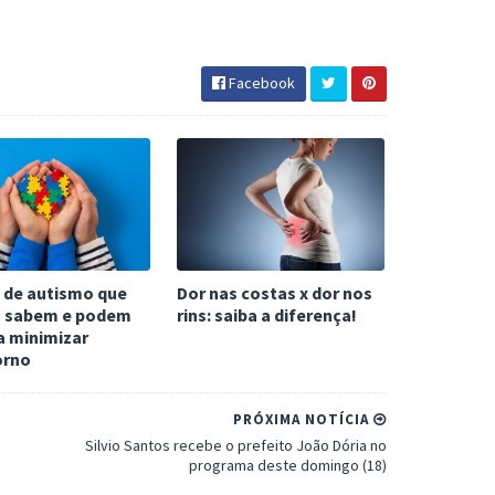
Facebook
s de autismo que
Dor nas costas x dor nos
 sabem e podem
rins: saiba a diferença!
a minimizar
orno
PRÓXIMA NOTÍCIA
Silvio Santos recebe o prefeito João Dória no
programa deste domingo (18)