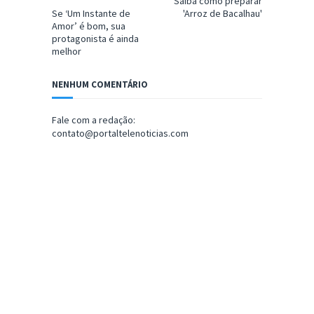
Saiba como preparar
Se ‘Um Instante de
'Arroz de Bacalhau'
Amor’ é bom, sua
protagonista é ainda
melhor
NENHUM COMENTÁRIO
Fale com a redação:
contato@portaltelenoticias.com