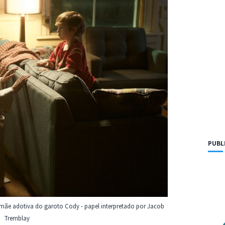
PUBL
 mãe adotiva do garoto Cody - papel interpretado por Jacob
Tremblay