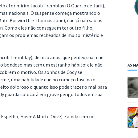
elo ator mirim Jacob Tremblay (O Quarto de Jack),
inemas nacionais. O suspense começa mostrando o
Kate Bosworth e Thomas Jane), que já não são os
an. Como eles não conseguem ter outro filho,
eçam os problemas recheados de muito mistério e
Jacob Tremblay), de oito anos, que perdeu sua mãe
ino bondoso mas tem um estranho hábito: ele não
AS MA
escobrem o motivo. Os sonhos de Cody se
rme, uma habilidade que no começo fascina o
eito doloroso o quanto isso pode trazer o mal para
Cody guarda colocará em grave perigo todos em sua
O Espelho, Hush: A Morte Ouve) e ainda tem no