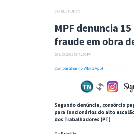
BRASIL E MUNDO
MPF denuncia 15 
fraude em obra d
8/09/2016 05:41:00 PM
Compartilhar no WhatsApp!
Segundo denúncia, consórcio pa
para funcionários do alto escalã
dos Trabalhadores (PT)
De Brasília