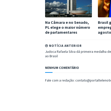
Na Câmara e no Senado,
Brasil 
PL elege o maior número
empreg
de parlamentares
agosto
NOTÍCIA ANTERIOR
Judoca Rafaela Silva dá primeira medalha d
ao Brasil
NENHUM COMENTÁRIO
Fale com a redação: contato@portaltelenot