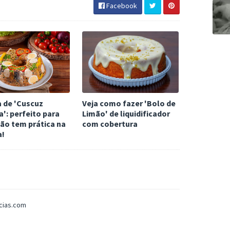
Facebook
a de 'Cuscuz
Veja como fazer 'Bolo de
a': perfeito para
Limão' de liquidificador
ão tem prática na
com cobertura
a!
icias.com