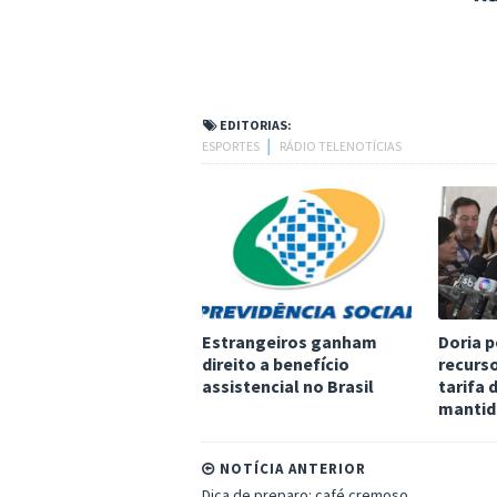
EDITORIAS:
ESPORTES
│
RÁDIO TELENOTÍCIAS
Estrangeiros ganham
Doria 
direito a benefício
recurso
assistencial no Brasil
tarifa 
mantid
NOTÍCIA ANTERIOR
Dica de preparo: café cremoso