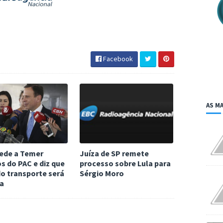
Facebook
AS MA
pede a Temer
Juíza de SP remete
s do PAC e diz que
processo sobre Lula para
do transporte será
Sérgio Moro
a