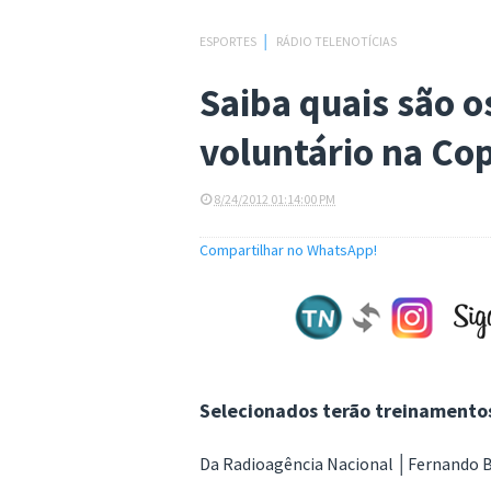
ESPORTES
│
RÁDIO TELENOTÍCIAS
Saiba quais são o
voluntário na Co
8/24/2012 01:14:00 PM
Compartilhar no WhatsApp!
Selecionados terão treinamentos 
Da Radioagência Nacional │Fernando 