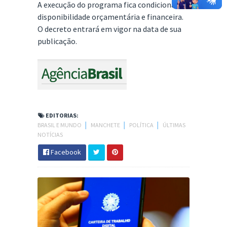
A execução do programa fica condicionada à
disponibilidade orçamentária e financeira.
O decreto entrará em vigor na data de sua
publicação.
EDITORIAS:
BRASIL E MUNDO
│
MANCHETE
│
POLÍTICA
│
ÚLTIMAS
NOTÍCIAS
Facebook