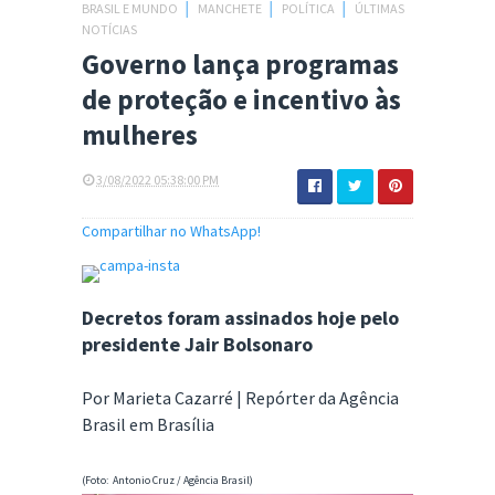
BRASIL E MUNDO
│
MANCHETE
│
POLÍTICA
│
ÚLTIMAS
NOTÍCIAS
Governo lança programas
de proteção e incentivo às
mulheres
3/08/2022 05:38:00 PM
Compartilhar no WhatsApp!
Decretos foram assinados hoje pelo
presidente Jair Bolsonaro
Por Marieta Cazarré | Repórter da Agência
Brasil em Brasília
(Foto: Antonio Cruz / Agência Brasil)