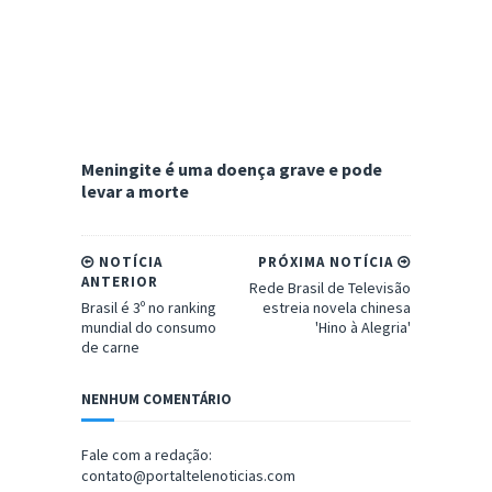
Meningite é uma doença grave e pode
levar a morte
NOTÍCIA
PRÓXIMA NOTÍCIA
ANTERIOR
Rede Brasil de Televisão
Brasil é 3º no ranking
estreia novela chinesa
mundial do consumo
'Hino à Alegria'
de carne
NENHUM COMENTÁRIO
Fale com a redação:
contato@portaltelenoticias.com