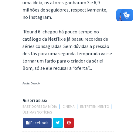
uma ideia, os atores ganharam 3 e 6,9
milhões de seguidores, respectivamente,
no Instagram.
‘Round 6’ chegou há pouco tempo no
catálogo da Netflix e já bateu recordes de
séries consagradas. Sem dúvidas a pressão
dos fãs para uma segunda temporada vai se
tornar um fardo para o criador da série!
Bom, só se ele recusar a “oferta”...
Fonte: Decode
EDITORIAS:
BASTIDORES DA MÍDIA
│
CINEMA
│
ENTRETENIMENTO
│
ÚLTIMAS NOTÍCIAS
Facebook