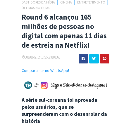
BASTIDORES DA MÍDIA
│
CINEMA
│
ENTRETENIMENTO
│
ÚLTIMAS NOTÍCIAS
Round 6 alcançou 165
milhões de pessoas no
digital com apenas 11 dias
de estreia na Netflix!
10/06/2021 05:22:00 PM
Compartilhar no WhatsApp!
A série sul-coreana foi aprovada
pelos usuários, que se
surpreenderam com o desenrolar da
história