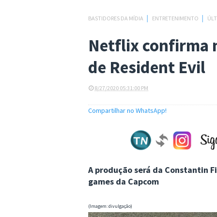
BASTIDORES DA MÍDIA
│
ENTRETENIMENTO
│
ÚLT
Netflix confirma 
de Resident Evil
8/27/2020 05:31:00 PM
Compartilhar no WhatsApp!
A produção será da Constantin F
games da Capcom
(Imagem: divulgação)