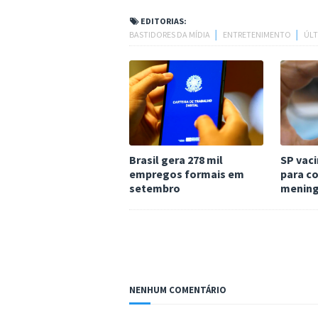
EDITORIAS:
BASTIDORES DA MÍDIA
│
ENTRETENIMENTO
│
ÚLT
Brasil gera 278 mil
SP vaci
empregos formais em
para co
setembro
meningi
NENHUM COMENTÁRIO