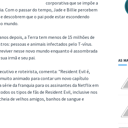
corporativa que se impõe a
ia. Com o passar do tempo, Jade e Billie percebem
so e descobrem que o pai pode estar escondendo
r o mundo.
 anos depois, a Terra tem menos de 15 milhões de
tros: pessoas e animais infectados pelo T-vírus.
obreviver nesse novo mundo enquanto é assombrada
ua irmã e seu pai.
AS MA
utivo e roteirista, comenta: "Resident Evil é,
u muito animado para contar um novo capítulo
ra série da franquia para os assinantes da Netflix em
s os tipos de fãs de Resident Evil, inclusive nos
cheia de velhos amigos, banhos de sangue e