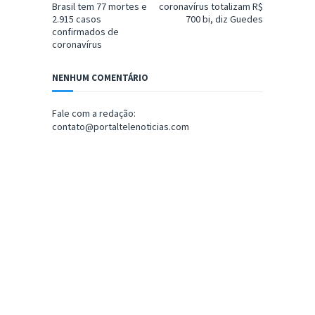
Brasil tem 77 mortes e
coronavírus totalizam R$
2.915 casos
700 bi, diz Guedes
confirmados de
coronavírus
NENHUM COMENTÁRIO
Fale com a redação:
contato@portaltelenoticias.com