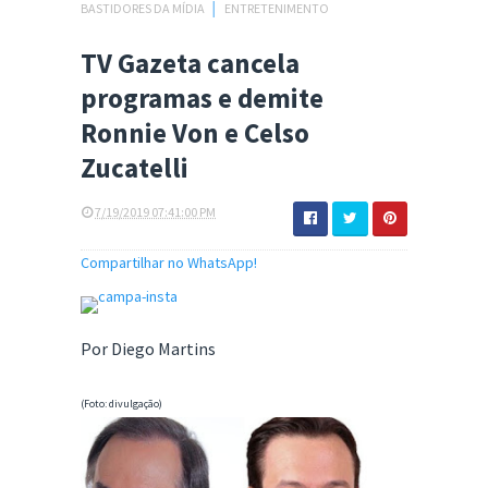
BASTIDORES DA MÍDIA
│
ENTRETENIMENTO
TV Gazeta cancela
programas e demite
Ronnie Von e Celso
Zucatelli
7/19/2019 07:41:00 PM
Compartilhar no WhatsApp!
Por Diego Martins
(Foto: divulgação)