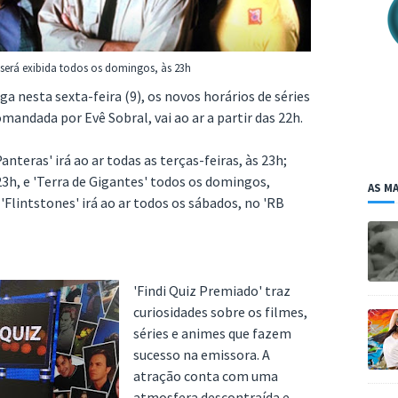
' será exibida todos os domingos, às 23h
a nesta sexta-feira (9), os novos horários de séries
andada por Evê Sobral, vai ao ar a partir das 22h.
teras' irá ao ar todas as terças-feiras, às 23h;
 23h, e 'Terra de Gigantes' todos os domingos,
AS MA
lintstones' irá ao ar todos os sábados, no 'RB
'Findi Quiz Premiado' traz
curiosidades sobre os filmes,
séries e animes que fazem
sucesso na emissora. A
atração conta com uma
atmosfera descontraída e