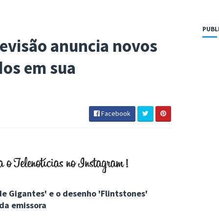
PUBL
levisão anuncia novos
dos em sua
Facebook
 de Gigantes' e o desenho 'Flintstones'
da emissora