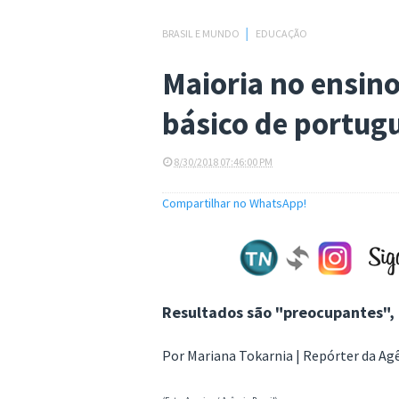
BRASIL E MUNDO
│
EDUCAÇÃO
Maioria no ensin
básico de portug
8/30/2018 07:46:00 PM
Compartilhar no WhatsApp!
Resultados são "preocupantes", 
Por Mariana Tokarnia | Repórter da Agê