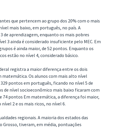
antes que pertencem ao grupo dos 20% com o mais
ível mais baixo, em português, no país. A
el 3 de aprendizagem, enquanto os mais pobres
ível 3 ainda é considerado insuficiente pelo MEC. Em
grupos é ainda maior, de 52 pontos. Enquanto os
icos estão no nível 4, considerado básico.
deral registra a maior diferença entre os dois
 matemática. Os alunos com mais alto nível
29 pontos em português, ficando no nível 5 de
os de nível socioeconômico mais baixo ficaram com
de 74 pontos Em matemática, a diferença foi maior,
ível 2 e os mais ricos, no nível 6.
ldades regionais. A maioria dos estados das
to Grosso, tiveram, em média, pontuações