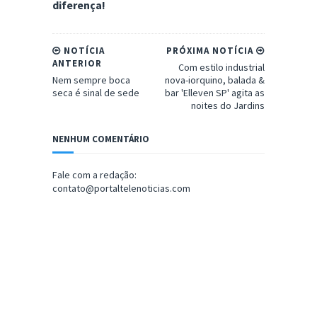
diferença!
NOTÍCIA
PRÓXIMA NOTÍCIA
ANTERIOR
Com estilo industrial
Nem sempre boca
nova-iorquino, balada &
seca é sinal de sede
bar 'Elleven SP' agita as
noites do Jardins
NENHUM COMENTÁRIO
Fale com a redação:
contato@portaltelenoticias.com