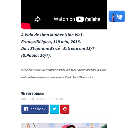
A Vida de Uma Mulher (Une Vie) -
França/Bélgica, 119 min, 2016.
Dir.: Stéphane Brizé - Estreou em 13/7
(S.Paulo: 20/7).
As opiniões expressas nessa coluna são de inteira responsabilidade do autor
e não refletem necessariamente a opinião do Portal Telenotícias.
EDITORIAS:
CINE BOULEVARD
│
CINEMA
Facebook