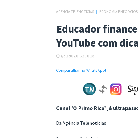
AGÊNCIA TELENOTÍCIAS
│
ECONOMIA E NEGÓCIO
Educador financei
YouTube com dica
3/21/2017 07:23:00 PM
Compartilhar no WhatsApp!
Canal ‘O Primo Rico’ já ultrapass
Da Agência Telenotícias