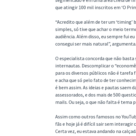
segmentado e em uma área cheia de li
que atingir 100 mil inscritos em ‘O Pr
“Acredito que além de ter um ‘timing’ 
simples, só tive que achar o meio ter
audiência. Além disso, eu sempre fui e
consegui ser mais natural”, argumenta
O especialista concorda que não basta 
internautas. Descomplicar o “economê
para os diversos públicos não é tarefa 
e acha que só pelo fato de ter conheci
é bem assim. As ideias e pautas saem da
assessorados, e dos mais de 500 questi
mails. Ou seja, o que não falta é tema pa
Assim como outros famosos no YouTub
fãs e hoje já é difícil sair sem interag
Certa vez, eu estava andando na calça