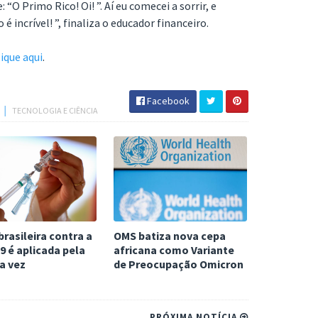
 “O Primo Rico! Oi! ”. Aí eu comecei a sorrir, e
 é incrível! ”, finaliza o educador financeiro.
lique aqui
.
Facebook
S
│
TECNOLOGIA E CIÊNCIA
brasileira contra a
OMS batiza nova cepa
9 é aplicada pela
africana como Variante
a vez
de Preocupação Omicron
PRÓXIMA NOTÍCIA