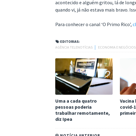
acontecido e alguém gritou, lá de longe:
quando vi, já não estava mais bravo. Isso
Para conhecer o canal ‘O Primo Rico’,
c
EDITORIAS:
AGÊNCIA TELENOTÍCIAS
│
ECONOMIA E NEGÓCIO
Uma a cada quatro
Vacina 
pessoas poderia
covid-1
trabalhar remotamente,
primeir
diz Ipea
NOTÍCIA ANTERIOR