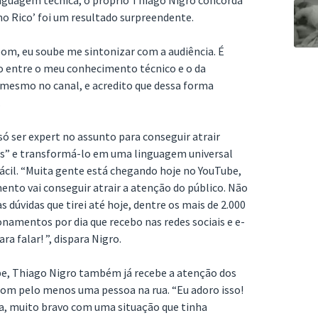
nguagem técnica, o próprio Thiago Nigro concorda
imo Rico’ foi um resultado surpreendente.
bom, eu soube me sintonizar com a audiência. É
mo entre o meu conhecimento técnico e o da
u mesmo no canal, e acredito que dessa forma
.
só ser expert no assunto para conseguir atrair
s” e transformá-lo em uma linguagem universal
fácil. “Muita gente está chegando hoje no YouTube,
mento vai conseguir atrair a atenção do público. Não
s dúvidas que tirei até hoje, dentre os mais de 2.000
onamentos por dia que recebo nas redes sociais e e-
ra falar! ”, dispara Nigro.
e, Thiago Nigro também já recebe a atenção dos
ir com pelo menos uma pessoa na rua. “Eu adoro isso!
da, muito bravo com uma situação que tinha