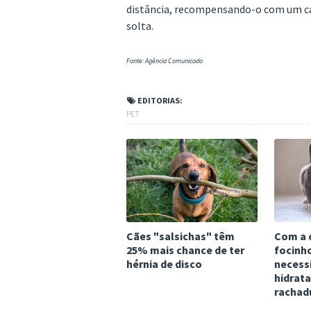
distância, recompensando-o com um car
solta.
Fonte: Agência Comunicado
EDITORIAS:
PET
Cães "salsichas" têm
Com a c
25% mais chance de ter
focinh
hérnia de disco
necessi
hidrata
rachad