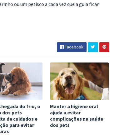
inho ou um petisco a cada vez que a guia ficar
Facebook
hegada do frio, o
Manter a higiene oral
o dos pets
ajuda a evitar
ta de cuidados e
complicações na saúde
ção para evitar
dos pets
uras