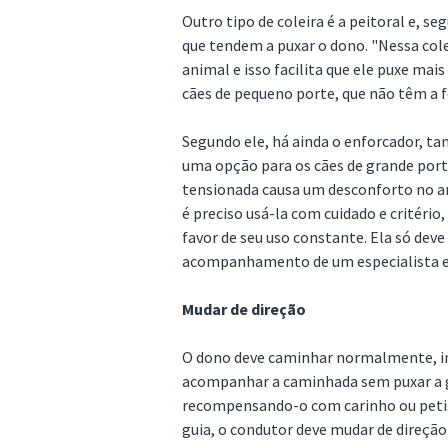
Outro tipo de coleira é a peitoral e, se
que tendem a puxar o dono. "Nessa col
animal e isso facilita que ele puxe mai
cães de pequeno porte, que não têm a fo
Segundo ele, há ainda o enforcador, t
uma opção para os cães de grande porte
tensionada causa um desconforto no an
é preciso usá-la com cuidado e critério,
favor de seu uso constante. Ela só de
acompanhamento de um especialista 
Mudar de direção
O dono deve caminhar normalmente, inc
acompanhar a caminhada sem puxar a 
recompensando-o com carinho ou petisc
guia, o condutor deve mudar de direçã