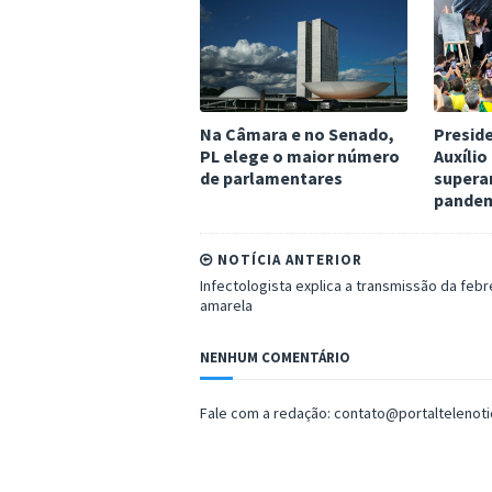
Na Câmara e no Senado,
Presid
PL elege o maior número
Auxílio
de parlamentares
superar
pande
NOTÍCIA ANTERIOR
Infectologista explica a transmissão da febr
amarela
NENHUM COMENTÁRIO
Fale com a redação: contato@portaltelenot