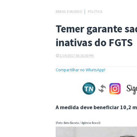
BRASIL E MUNDO
│
POLÍTICA
Temer garante saq
inativas do FGTS
1/19/2017 06:16:00 PM
Compartilhar no WhatsApp!
A medida deve beneficiar 10,2 m
(Foto: Beto Barata / Agência Brasil)