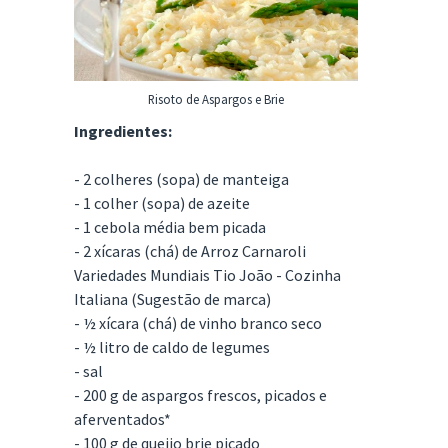
Risoto de Aspargos e Brie
Ingredientes:
- 2 colheres (sopa) de manteiga
- 1 colher (sopa) de azeite
- 1 cebola média bem picada
- 2 xícaras (chá) de Arroz Carnaroli
Variedades Mundiais Tio João - Cozinha
Italiana (Sugestão de marca)
- ½ xícara (chá) de vinho branco seco
- ½ litro de caldo de legumes
- sal
- 200 g de aspargos frescos, picados e
aferventados*
- 100 g de queijo brie picado