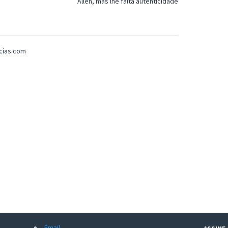
Allen, mas lhe falta autenticidade
icias.com
Email