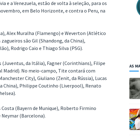
ia e a Venezuela, estão de volta à seleção, para os
 novembro, em Belo Horizonte, e contra o Peru, na
a), Alex Muralha (Flamengo) e Weverton (Atlético
s zagueiros são Gil (Shandong, da China),
ão), Rodrigo Caio e Thiago Silva (PSG).
(Juventus, da Itália), Fagner (Corinthians), Filipe
AS MA
eal Madrid). No meio-campo, Tite contará com
anchester City), Giuliano (Zenit, da Rússia), Lucas
a China), Philippe Coutinho (Liverpool), Renato
helsea).
s Costa (Bayern de Munique), Roberto Firmino
 e Neymar (Barcelona).