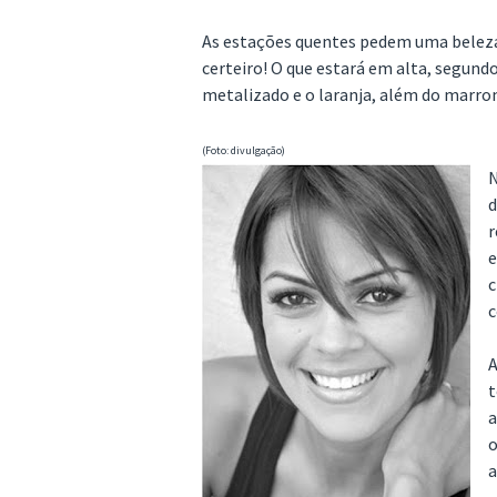
As estações quentes pedem uma beleza m
certeiro! O que estará em alta, segundo
metalizado e o laranja, além do marro
(Foto: divulgação)
N
d
r
e
c
c
A
t
a
o
a