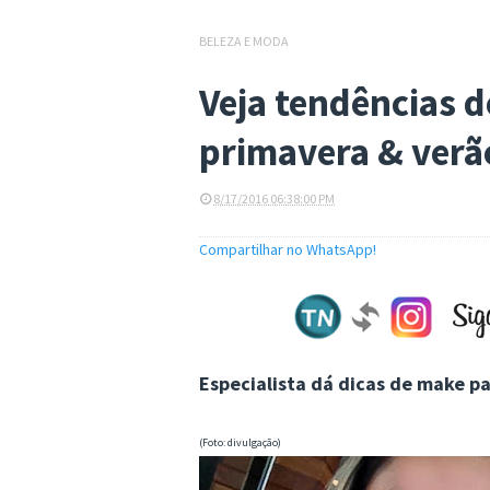
BELEZA E MODA
Veja tendências 
primavera & verã
8/17/2016 06:38:00 PM
Compartilhar no WhatsApp!
Especialista dá dicas de make pa
(Foto: divulgação)