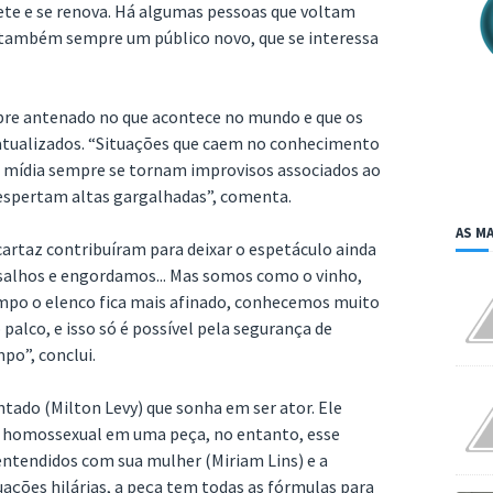
pete e se renova. Há algumas pessoas que voltam
 também sempre um público novo, que se interessa
empre antenado no que acontece no mundo e que os
atualizados. “Situações que caem no conhecimento
na mídia sempre se tornam improvisos associados ao
despertam altas gargalhadas”, comenta.
AS MA
artaz contribuíram para deixar o espetáculo ainda
isalhos e engordamos... Mas somos como o vinho,
mpo o elenco fica mais afinado, conhecemos muito
palco, e isso só é possível pela segurança de
po”, conclui.
ntado (Milton Levy) que sonha em ser ator. Ele
m homossexual em uma peça, no entanto, esse
ntendidos com sua mulher (Miriam Lins) e a
ações hilárias, a peça tem todas as fórmulas para