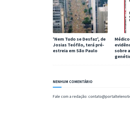
'Nem Tudo se Desfaz', de
Médico
Josias Teófilo, terá pré-
evidênc
estreia em São Paulo
sobre a
genéti
NENHUM COMENTÁRIO
Fale com a redação: contato@portaltelenot