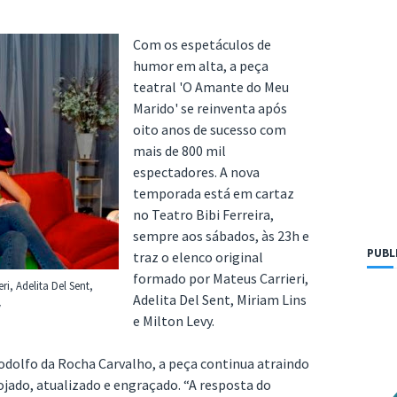
Com os espetáculos de
humor em alta, a peça
teatral 'O Amante do Meu
Marido' se reinventa após
oito anos de sucesso com
mais de 800 mil
espectadores. A nova
temporada está em cartaz
no Teatro Bibi Ferreira,
sempre aos sábados, às 23h e
PUBL
traz o elenco original
formado por Mateus Carrieri,
i, Adelita Del Sent,
Adelita Del Sent, Miriam Lins
y
e Milton Levy.
 Rodolfo da Rocha Carvalho, a peça continua atraindo
jado, atualizado e engraçado. “A resposta do