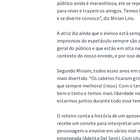
público ainda é maravilhosa, ele se re
para rever e trazem os amigos. Temos
e se diverte conosco”, diz Mirian Lins.
A atriz diz ainda que o elenco está s
improvisos do espetáculo sempre são 
geral do público e que estão em alta 
contexto do nosso enredo, e por isso 
Segundo Miriam, todos esses anos em c
mais divertido. “Os cabelos ficaram gr
que sempre melhora! (risos). Com o te
bem o texto e temos mais liberdade no 
estarmos juntos durante todo esse tem
O roteiro conta a história de um apose
recebe um convite para interpretar u
personagem o envolve em vários mal-e
empregada (Adelita Del Sent). Com situ