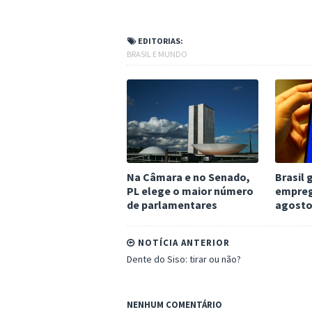
EDITORIAS:
BRASIL E MUNDO
Na Câmara e no Senado,
Brasil 
PL elege o maior número
empreg
de parlamentares
agosto
NOTÍCIA ANTERIOR
Dente do Siso: tirar ou não?
NENHUM COMENTÁRIO