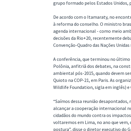
grupo formado pelos Estados Unidos, pe
De acordo com o Itamaraty, no encontr
à reforma do conselho. O ministro bra
agenda internacional - como meio am
decisões da Rio+20, recentemente deba
Convenção-Quadro das Nações Unidas s
A conferência, que terminou no último s
Polônia, anfitriã dos debates, na con
ambiental pós-2015, quando devem ser
Quioto na COP-21, em Paris. As organ
Wildlife Foundation, sigla em inglês)
“Saímos dessa reunião desapontados
alcançar a cooperação internacional n
cidadãos do mundo contra os impactos
voltaremos em Lima, no ano que vem, 
postura”, disse o diretor executivo do