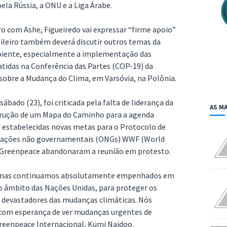
la Rússia, a ONU e a Liga Árabe.
o com Ashe, Figueiredo vai expressar “firme apoio”
sileiro também deverá discutir outros temas da
biente, especialmente a implementação das
tidas na Conferência das Partes (COP-19) da
obre a Mudança do Clima, em Varsóvia, na Polônia.
ábado (23), foi criticada pela falta de liderança da
AS MA
strução de um Mapa do Caminho para a agenda
 estabelecidas novas metas para o Protocolo de
izações não governamentais (ONGs) WWF (World
 e Greenpeace abandonaram a reunião em protesto.
, mas continuamos absolutamente empenhados em
o âmbito das Nações Unidas, para proteger os
 devastadores das mudanças climáticas. Nós
com esperança de ver mudanças urgentes de
 Greenpeace Internacional, Kumi Naidoo.