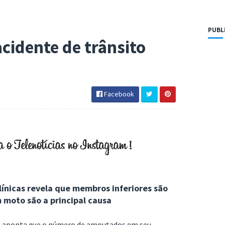
PUBL
cidente de trânsito
Facebook
ínicas revela que membros inferiores são
 moto são a principal causa
s aponta que o número de amputados em seu