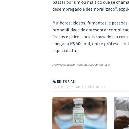
passar por um ou mais do que se chama 
desempregado e desmoralizado”, expli
Mulheres, idosos, fumantes, e pessoa
probabilidade de apresentar complicaç
físicos e psicossociais causados, o c
chegar a R$ 500 mil, entre próteses, re
especialista.
Fonte: Secretaria de Estado da Saúde de São Paulo
EDITORIAS:
CIDADES
│
ESTADO DE SÃO PAULO