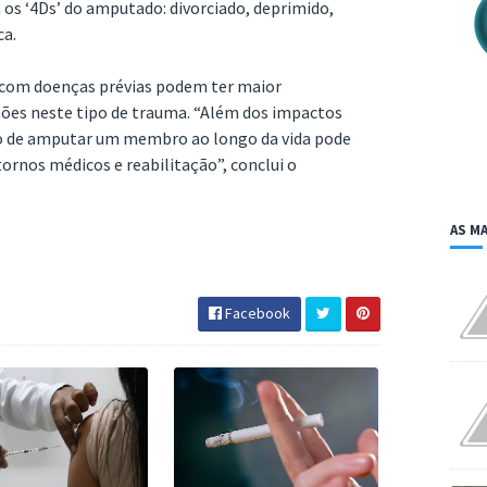
os ‘4Ds’ do amputado: divorciado, deprimido,
ca.
s com doenças prévias podem ter maior
ões neste tipo de trauma. “Além dos impactos
usto de amputar um membro ao longo da vida pode
tornos médicos e reabilitação”, conclui o
AS MA
Facebook