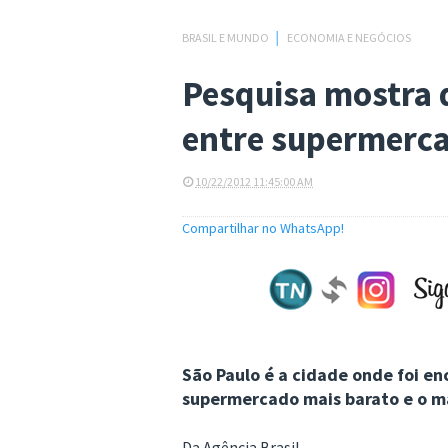
BRASIL E MUNDO
│
ECONOMIA E NEGÓCIOS
Pesquisa mostra 
entre supermerc
10/22/2012 11:45:00 AM
Compartilhar no WhatsApp!
São Paulo é a cidade onde foi en
supermercado mais barato e o m
Da Agência Brasil