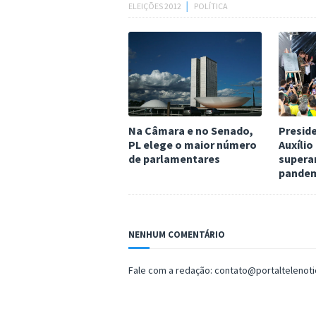
ELEIÇÕES 2012
│
POLÍTICA
Na Câmara e no Senado,
Presid
PL elege o maior número
Auxílio
de parlamentares
superar
pande
NENHUM COMENTÁRIO
Fale com a redação: contato@portaltelenot