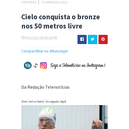
ESPORTES
│
OLIMPÍADAS 2012
Cielo conquista o bronze
nos 50 metros livre
8/03/2012 06:40:00 PM
Compartilhar no WhatsApp!
Da Redação Telenotícias
(Foto: Satiro Sodré / divulgação /Agif)