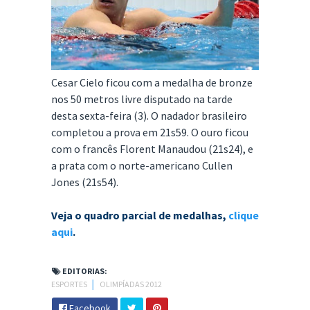
Cesar Cielo ficou com a medalha de bronze
nos 50 metros livre disputado na tarde
desta sexta-feira (3). O nadador brasileiro
completou a prova em 21s59. O ouro ficou
com o francês Florent Manaudou (21s24), e
a prata com o norte-americano Cullen
Jones (21s54).
Veja o quadro parcial de medalhas,
clique
aqui
.
EDITORIAS:
ESPORTES
│
OLIMPÍADAS 2012
Facebook