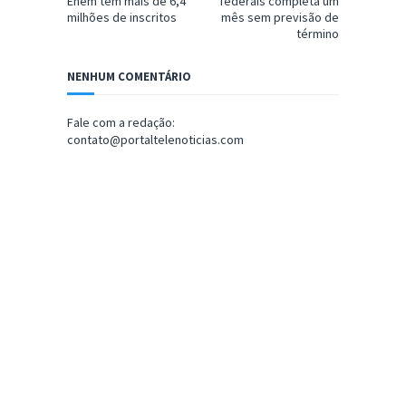
Enem tem mais de 6,4
federais completa um
milhões de inscritos
mês sem previsão de
término
NENHUM COMENTÁRIO
Fale com a redação:
contato@portaltelenoticias.com