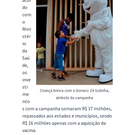
acor
do
com
o
Mini
stér
io
da
Saú
de,
os
inve
sti
Criança brinca com o boneco Zé Gotinha,
me
símbolo da campanha
nto
s com a campanha somaram R$ 37 milhões,
repassados aos estados e municípios, sendo
R$ 16 milhões apenas com a aquisição da
vacina.