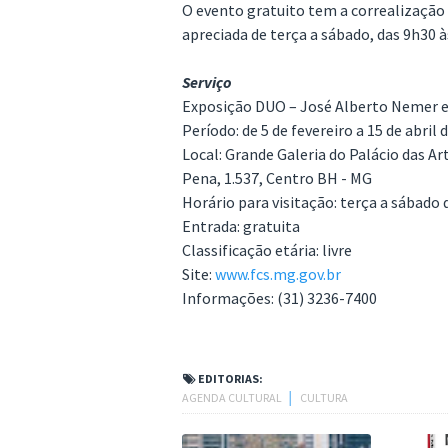
O evento gratuito tem a correalização 
apreciada de terça a sábado, das 9h30 
Serviço
Exposição DUO – José Alberto Nemer e
Período: de 5 de fevereiro a 15 de abril 
Local: Grande Galeria do Palácio das Ar
Pena, 1.537, Centro BH - MG
Horário para visitação: terça a sábado
Entrada: gratuita
Classificação etária: livre
Site:
www.fcs.mg.gov.br
Informações: (31) 3236-7400
EDITORIAS:
AGENDA CULTURAL
│
CULTURA