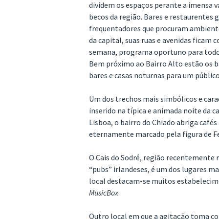
dividem os espaços perante a imensa 
becos da região. Bares e restaurentes 
frequentadores que procuram ambientes
da capital, suas ruas e avenidas fica
semana, programa oportuno para todos
Bem próximo ao Bairro Alto estão os ba
bares e casas noturnas para um público
Um dos trechos mais simbólicos e cara
inserido na típica e animada noite da ca
Lisboa, o bairro do Chiado abriga caf
eternamente marcado pela figura de F
O Cais do Sodré, região recentemente r
“pubs” irlandeses, é um dos lugares ma
local destacam-se muitos estabelecim
MusicBox
.
Outro local em que a agitação toma con