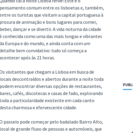
Quando cai a noite Lisboa ferve! Este é o
pensamento comum entre os lisboetas e, também,
entre os turistas que visitam a capital portuguesa à
procura de animação e bons lugares para comer,
beber, dançar e se divertir. A vida noturna da cidade
é conhecida como uma das mais longas e vibrantes
da Europa e do mundo, e ainda conta com um
detalhe bem convidativo: tudo só começa a
acontecer após às 21 horas.
Os visitantes que chegam a Lisboa em busca de
locais descontraídos e abertos durante a noite toda
PUBL
podem encontrar diversas opções de restaurantes,
bares, cafés, discotecas e casas de fado, explorando
toda a particularidade existente em cada canto
desta charmosa e efervescente cidade.
O passeio pode começar pelo badalado Bairro Alto,
local de grande fluxo de pessoas e automóveis, que