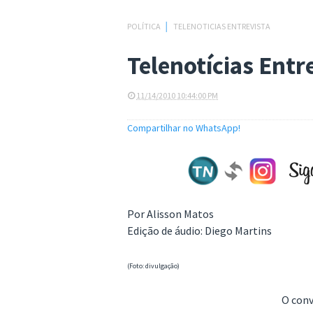
POLÍTICA
│
TELENOTICIAS ENTREVISTA
Telenotícias Entr
11/14/2010 10:44:00 PM
Compartilhar no WhatsApp!
Por Alisson Matos
Edição de áudio: Diego Martins
(Foto: divulgação)
O conv