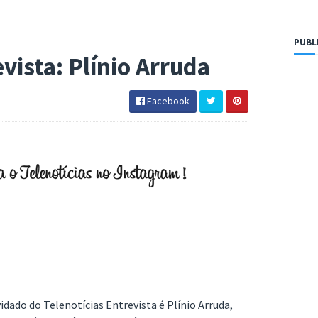
PUBL
evista: Plínio Arruda
Facebook
idado do Telenotícias Entrevista é Plínio Arruda,