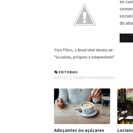
ex-can
conver
social
do abo
Para Plínio, o Brasil ideal deveria ser :
"Socialista, próspero e independente".
EDITORIAS:
POLÍTICA
│
TELENOTICIAS ENTREVISTA
Adoçantes ou açúcares
Luciano