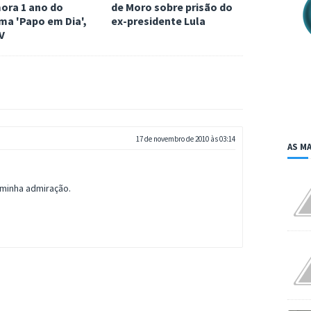
ra 1 ano do
de Moro sobre prisão do
ma 'Papo em Dia',
ex-presidente Lula
V
17 de novembro de 2010 às 03:14
AS MA
 minha admiração.