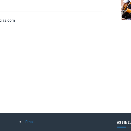
icias.com
Email
ASSINE