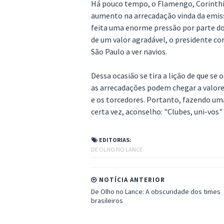
Há pouco tempo, o Flamengo, Corinthia
aumento na arrecadação vinda da emiss
feita uma enorme pressão por parte do
de um valor agradável, o presidente co
São Paulo a ver navios.
Dessa ocasião se tira a lição de que se
as arrecadações podem chegar a valore
e os torcedores. Portanto, fazendo um
certa vez, aconselho: "Clubes, uni-vos"
EDITORIAS:
DE OLHO NO LANCE
NOTÍCIA ANTERIOR
De Olho no Lance: A obscuridade dos times
brasileiros