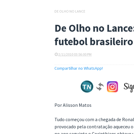
DE OLHO NO LANCE
De Olho no Lance
futebol brasileiro
2/11/2010 03:56:00 PM
Compartilhar no WhatsApp!
Por Alisson Matos
Tudo começou com a chegada de Ronald
provocado pela contratação aqueceu o 
no ano seguinte o Corinthians obteve 