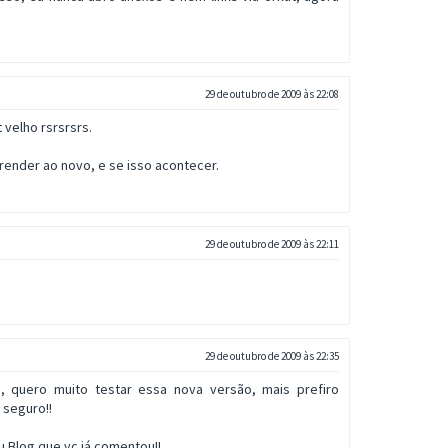
29 de outubro de 2009 às 22:08
 velho rsrsrsrs.
ender ao novo, e se isso acontecer.
29 de outubro de 2009 às 22:11
29 de outubro de 2009 às 22:35
, quero muito testar essa nova versão, mais prefiro
 seguro!!
 Blog que vc já comentou!!