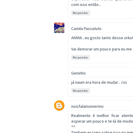
com isso então...
Responder
Camila Passatuto
Ahhhh...eu gosto tanto desse orkut
Vai demorar um pouco para eu me r
Responder
Geninho
já naum era hora de mudar... rss
Responder
noisfalamomermo
Realmente é melhor ficar atento
esperar um pouco e te-lá de modo
^^
Tambem escrevi sobre isso no meu