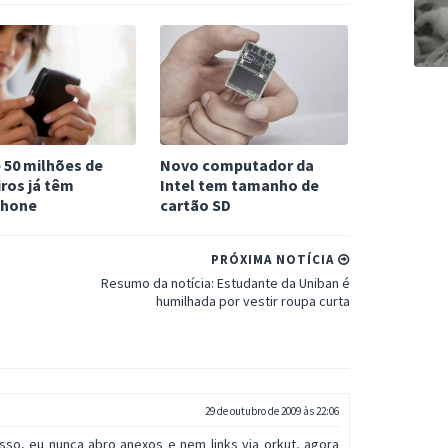
 50 milhões de
Novo computador da
iros já têm
Intel tem tamanho de
phone
cartão SD
PRÓXIMA NOTÍCIA
Resumo da notícia: Estudante da Uniban é
humilhada por vestir roupa curta
29 de outubro de 2009 às 22:06
isso, eu nunca abro anexos e nem links via orkut, agora