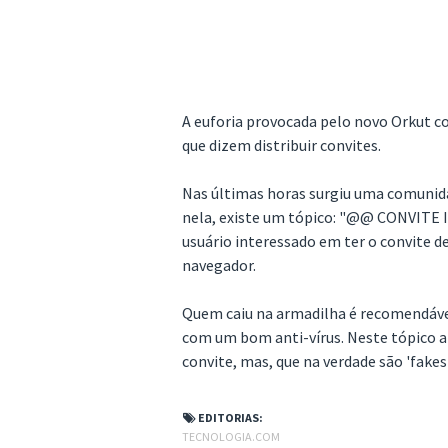
A euforia provocada pelo novo Orkut c
que dizem distribuir convites.
Nas últimas horas surgiu uma comunida
nela, existe um tópico: "@@ CONVITE
usuário interessado em ter o convite d
navegador.
Quem caiu na armadilha é recomendável
com um bom anti-vírus. Neste tópico a
convite, mas, que na verdade são 'fakes'
EDITORIAS:
TECNOLOGIA.COM