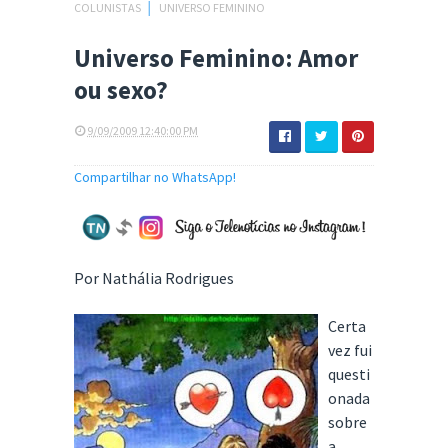
COLUNISTAS
│
UNIVERSO FEMININO
Universo Feminino: Amor
ou sexo?
9/09/2009 12:40:00 PM
Compartilhar no WhatsApp!
Por Nathália Rodrigues
Certa
vez fui
questi
onada
sobre
a