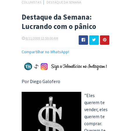
COLUNISTAS
│
DESTAQUE DA SEMANA
Destaque da Semana:
Lucrando com o pânico
8/11/2009 12:59:00 AM
Compartilhar no WhatsApp!
Por Diego Galofero
"Eles
querem te
vender, eles
querem te
comprar.
Querem te