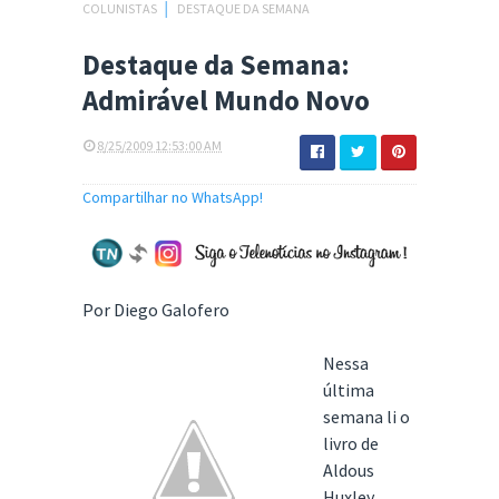
COLUNISTAS
│
DESTAQUE DA SEMANA
Destaque da Semana:
Admirável Mundo Novo
8/25/2009 12:53:00 AM
Compartilhar no WhatsApp!
Por Diego Galofero
Nessa
última
semana li o
livro de
Aldous
Huxley