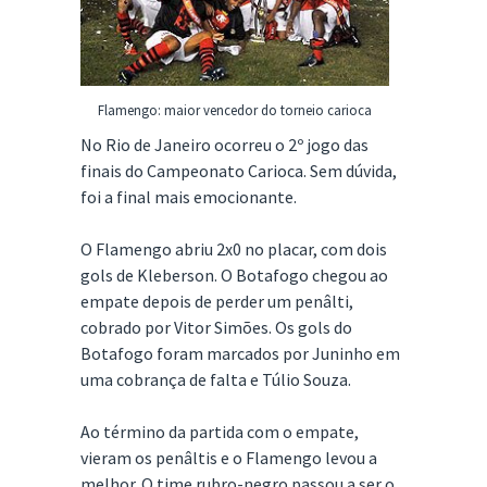
Flamengo: maior vencedor do torneio carioca
No Rio de Janeiro ocorreu o 2º jogo das
finais do Campeonato Carioca. Sem dúvida,
foi a final mais emocionante.
O Flamengo abriu 2x0 no placar, com dois
gols de Kleberson. O Botafogo chegou ao
empate depois de perder um penâlti,
cobrado por Vitor Simões. Os gols do
Botafogo foram marcados por Juninho em
uma cobrança de falta e Túlio Souza.
Ao término da partida com o empate,
vieram os penâltis e o Flamengo levou a
melhor. O time rubro-negro passou a ser o