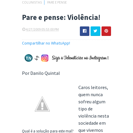
COLUNISTAS
│
PARE E PENSE
Pare e pense: Violência!
4/27/2009 05:53:00 PM
Compartilhar no WhatsApp!
Por Danilo Quintal
Caros leitores,
quem nunca
sofreu algum
tipo de
violência nesta
sociedade em
que vivemos
Qual é a solução para este mal?