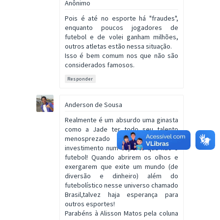
Anônimo
Pois é até no esporte há "fraudes",
enquanto poucos jogadores de
futebol e de volei ganham milhões,
outros atletas estão nessa situação.
Isso é bem comum nos que não são
considerados famosos.
Responder
Anderson de Sousa
Realmente é um absurdo uma ginasta
como a Jade ter todo seu talento
menosprezado pela falta de
investimento num esporte que não o
futebol! Quando abrirem os olhos e
exergarem que exite um mundo (de
diversão e dinheiro) além do
futebolístico nesse universo chamado
Brasil,talvez haja esperança para
outros esportes!
Parabéns à Alisson Matos pela coluna